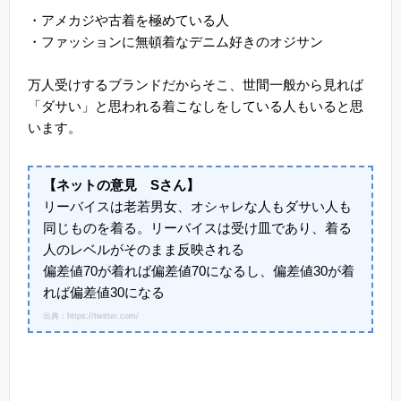
・アメカジや古着を極めている人
・ファッションに無頓着なデニム好きのオジサン
万人受けするブランドだからそこ、世間一般から見れば
「ダサい」と思われる着こなしをしている人もいると思
います。
【ネットの意見 Sさん】
リーバイスは老若男女、オシャレな人もダサい人も
同じものを着る。リーバイスは受け皿であり、着る
人のレベルがそのまま反映される
偏差値70が着れば偏差値70になるし、偏差値30が着
れば偏差値30になる
出典：https://twitter.com/