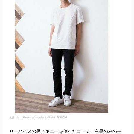
出典：http://zozo.jp/coordinate/?cdid=6839708
リーバイスの黒スキニーを使ったコーデ。白黒のみのモ