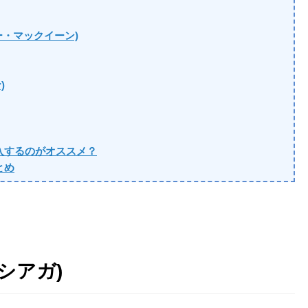
ダー・マックイーン)
)
入するのがオススメ？
とめ
ンシアガ)