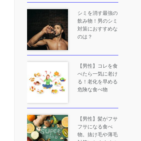
シミを消す最強の
飲み物！男のシミ
対策におすすめな
のは？
【男性】コレを食
べたら一気に老け
る！老化を早める
危険な食べ物
【男性】髪がフサ
フサになる食べ
物。抜け毛や薄毛