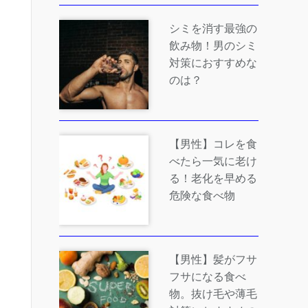
シミを消す最強の
飲み物！男のシミ
対策におすすめな
のは？
【男性】コレを食
べたら一気に老け
る！老化を早める
危険な食べ物
【男性】髪がフサ
フサになる食べ
物。抜け毛や薄毛