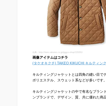
出典：http://item.rakuten.co.jp/jiggys-shop/220261/
画像アイテムはコチラ
(タケオキクチ) TAKEO KIKUCHI キルティン
キルティングジャケットとは四角の縫い目で
ポリエステル、スウェット系などが多いです
キルティングジャケットの中で有名なブラン
ンブランドで、デザイン、質、共に優れた商