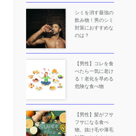
シミを消す最強の
飲み物！男のシミ
対策におすすめな
のは？
【男性】コレを食
べたら一気に老け
る！老化を早める
危険な食べ物
【男性】髪がフサ
フサになる食べ
物。抜け毛や薄毛