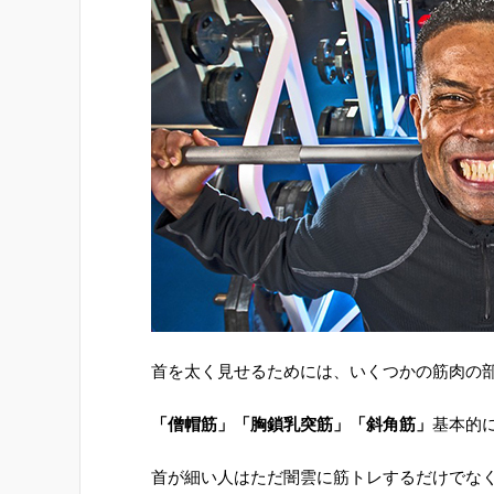
首を太く見せるためには、いくつかの筋肉の
「僧帽筋」「胸鎖乳突筋」「斜角筋」
基本的
首が細い人はただ闇雲に筋トレするだけでな