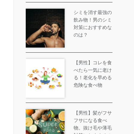
シミを消す最強の
飲み物！男のシミ
対策におすすめな
のは？
【男性】コレを食
べたら一気に老け
る！老化を早める
危険な食べ物
【男性】髪がフサ
フサになる食べ
物。抜け毛や薄毛