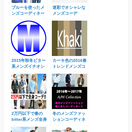
ブルーを使ったメ
迷彩でオシャレな
ンズコーディネー
メンズコーデ
ト！！
2015年秋冬ビター
カーキ色の2016春
系メンズイチオシ
トレンドメンズコ
コーデ
ーデ
2万円以下で春の
冬のメンズファッ
bitter系メンズ全身
ションコーディネ
コーディネート！
ート2016年