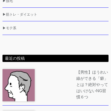
▶脱毛
▶筋トレ・ダイエット
▶モテ系
最近の投稿
【男性】ほうれい
線ができる「癖」
とは？絶対やって
はいけないNG習
慣６つ