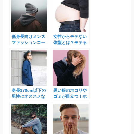
でオススメなの
デについて。
は?
低身長向けメンズ
女性からモテない
ファッションコー
体型とは？モテる
デ特集。オススメ
体型になるための
の着こなし方につ
痩せ方＆筋トレ方
いて
法
身長170cm以下の
黒い服のホコリや
男性にオススメな
ゴミが目立つ！ホ
メンズファッショ
コリを取る方法、
ンコーデ
防止、対策につい
て。