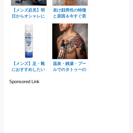
【メンズ必見】明
老け顔男性の特徴
日からオシャレに
と原因＆今すぐ若
なる方法とは？
返る方法とは？
【メンズ】足・靴
温泉・銭湯・プー
におすすめしたい
ルでのタトゥーの
最強の消臭スプレ
隠し方。
Sponsored Link
ー。