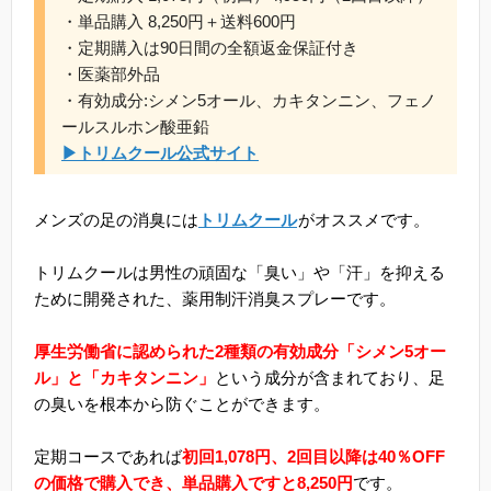
・単品購入 8,250円＋送料600円
・定期購入は90日間の全額返金保証付き
・医薬部外品
・有効成分:シメン5オール、カキタンニン、フェノ
ールスルホン酸亜鉛
▶トリムクール公式サイト
メンズの足の消臭には
トリムクール
がオススメです。
トリムクールは男性の頑固な「臭い」や「汗」を抑える
ために開発された、薬用制汗消臭スプレーです。
厚生労働省に認められた2種類の有効成分「シメン5オー
ル」と「カキタンニン」
という成分が含まれており、足
の臭いを根本から防ぐことができます。
定期コースであれば
初回1,078円、2回目以降は40％OFF
の価格で購入でき、単品購入ですと8,250円
です。