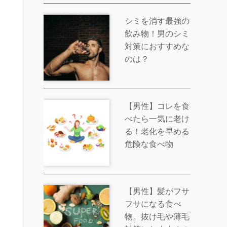
シミを消す最強の
飲み物！男のシミ
対策におすすめな
のは？
【男性】コレを食
べたら一気に老け
る！老化を早める
危険な食べ物
【男性】髪がフサ
フサになる食べ
物。抜け毛や薄毛