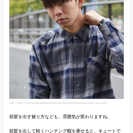
出典：http://zozo.jp/ranking/brand/override/hat/hunting-beret/all-sales-men.html
前髪を出す被り方なども、雰囲気が変わりますね。
前髪を出して軽くハンチング帽を乗せると、キュートで