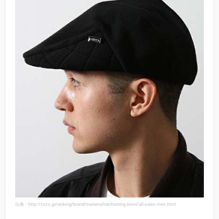
出典：http://zozo.jp/ranking/brand/maniera/hat/hunting-beret/all-sales-men.html