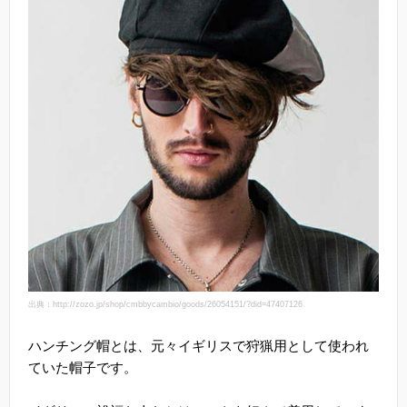
出典：http://zozo.jp/shop/cmbbycambio/goods/26054151/?did=47407126
ハンチング帽とは、元々イギリスで狩猟用として使われ
ていた帽子です。