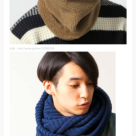
出典：http://wear.jp/item/10786745/