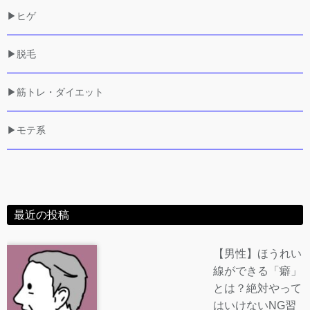
▶ヒゲ
▶脱毛
▶筋トレ・ダイエット
▶モテ系
最近の投稿
【男性】ほうれい
線ができる「癖」
とは？絶対やって
はいけないNG習