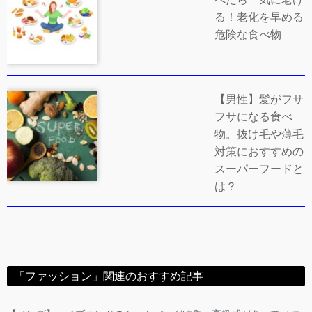
る！老化を早める
危険な食べ物
【男性】髪がフサ
フサになる食べ
物。抜け毛や薄毛
対策におすすめの
スーパーフードと
は？
「ファッション」関連のおすすめ記事