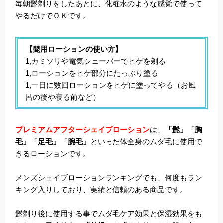
毎朝髭剃りをしたあとに、化粧水のような感覚で使って
やるだけでＯＫです。
【髭用ローションの使い方】
1,カミソリや電気シェーバーでヒゲを剃る
1,ローションをヒゲ部分にたっぷり塗る
1,一日に数回ローションをヒゲに塗ってやる（お風
呂の後や寝る前など）
プレミアムアフターシェイブローション
は、
「髭」「胸
毛」「足毛」「腕毛」
といった体全身のムダ毛に使用で
きるローションです。
メンズシェイブローションランキングでも、何度もラン
キング入りしており、実績と信頼のある商品です。
髭剃り後に使用する事でムダ毛ケア効果と保湿効果をも