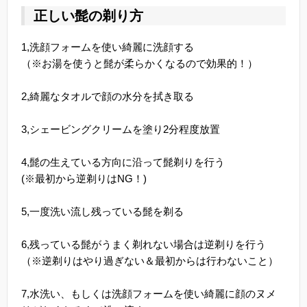
正しい髭の剃り方
1,洗顔フォームを使い綺麗に洗顔する
（※お湯を使うと髭が柔らかくなるので効果的！）
2,綺麗なタオルで顔の水分を拭き取る
3,シェービングクリームを塗り2分程度放置
4,髭の生えている方向に沿って髭剃りを行う
(※最初から逆剃りはNG！)
5,一度洗い流し残っている髭を剃る
6,残っている髭がうまく剃れない場合は逆剃りを行う
（※逆剃りはやり過ぎない＆最初からは行わないこと）
7,水洗い、もしくは洗顔フォームを使い綺麗に顔のヌメ