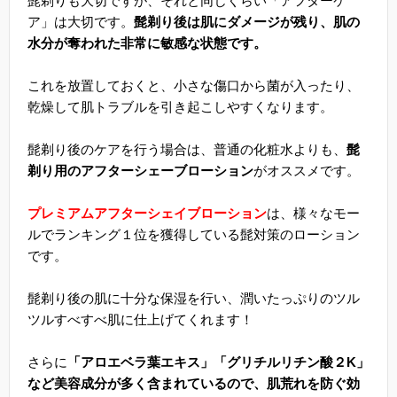
髭剃りも大切ですが、それと同じくらい「アフターケ
ア」は大切です。
髭剃り後は肌にダメージが残り、肌の
水分が奪われた非常に敏感な状態です。
これを放置しておくと、小さな傷口から菌が入ったり、
乾燥して肌トラブルを引き起こしやすくなります。
髭剃り後のケアを行う場合は、普通の化粧水よりも、
髭
剃り用のアフターシェーブローション
がオススメです。
プレミアムアフターシェイブローション
は、様々なモー
ルでランキング１位を獲得している髭対策のローション
です。
髭剃り後の肌に十分な保湿を行い、潤いたっぷりのツル
ツルすべすべ肌に仕上げてくれます！
さらに
「アロエベラ葉エキス」「グリチルリチン酸２K」
など美容成分が多く含まれているので、肌荒れを防ぐ効