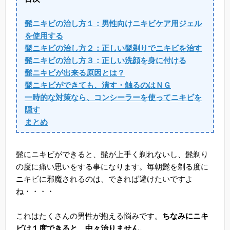
髭ニキビの治し方１：男性向けニキビケア用ジェル
を使用する
髭ニキビの治し方２：正しい髭剃りでニキビを治す
髭ニキビの治し方３：正しい洗顔を身に付ける
髭ニキビが出来る原因とは？
髭ニキビができても、潰す・触るのはＮＧ
一時的な対策なら、コンシーラーを使ってニキビを
隠す
まとめ
髭にニキビができると、髭が上手く剃れないし、髭剃り
の度に痛い思いをする事になります。毎朝髭を剃る度に
ニキビに邪魔されるのは、できれば避けたいですよ
ね・・・・
これはたくさんの男性が抱える悩みです。
ちなみにニキ
ビは１度できると、中々治りません。