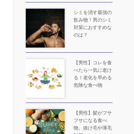
シミを消す最強の
飲み物！男のシミ
対策におすすめな
のは？
【男性】コレを食
べたら一気に老け
る！老化を早める
危険な食べ物
【男性】髪がフサ
フサになる食べ
物。抜け毛や薄毛