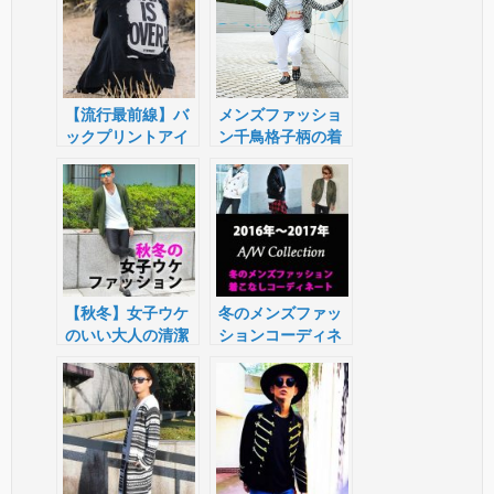
【流行最前線】バ
メンズファッショ
ックプリントアイ
ン千鳥格子柄の着
テムがキテる！
こなし方法
【秋冬】女子ウケ
冬のメンズファッ
のいい大人の清潔
ションコーディネ
感あるメンズファ
ート2016年
ッション