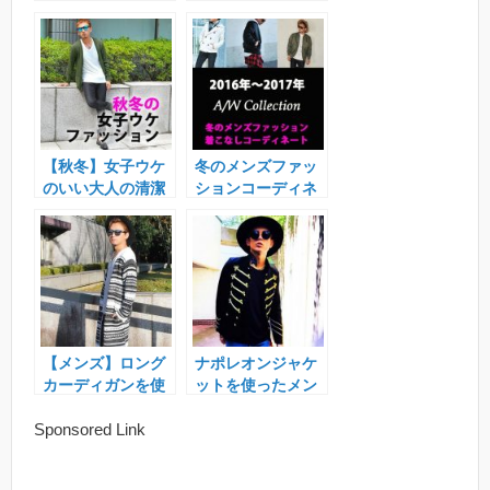
テムがキテる！
こなし方法
【秋冬】女子ウケ
冬のメンズファッ
のいい大人の清潔
ションコーディネ
感あるメンズファ
ート2016年
ッション
【メンズ】ロング
ナポレオンジャケ
カーディガンを使
ットを使ったメン
った大人の着こな
ズ着こなし＆コー
Sponsored Link
しコーデ特集。
ディネート特集