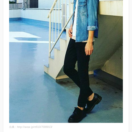
出典：http://wear.jp/rt610/7006913/