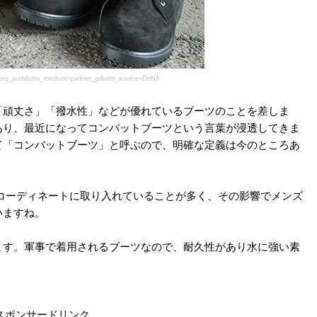
=menz_web&utm_medium=partner_jp&utm_source=DeNA
「頑丈さ」「撥水性」などが優れているブーツのことを差しま
あり、最近になってコンバットブーツという言葉が浸透してきま
て「コンバットブーツ」と呼ぶので、明確な定義は今のところあ
」の皆さんがコーディネートに取り入れていることが多く、その影響でメンズ
いますね。
ます。軍事で着用されるブーツなので、耐久性があり水に強い素
スポンサードリンク