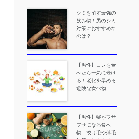
シミを消す最強の
飲み物！男のシミ
対策におすすめな
のは？
【男性】コレを食
べたら一気に老け
る！老化を早める
危険な食べ物
【男性】髪がフサ
フサになる食べ
物。抜け毛や薄毛