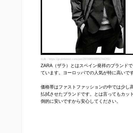
出典：https://jp.pinterest.com/pin/297096906651744351/
ZARA（ザラ）とはスペイン発祥のブランド
ています。ヨーロッパでの人気が特に高いで
価格帯はファストファッションの中では少し
払拭させたブランドです。とは言ってもカッ
倒的に安いですから安心してください。