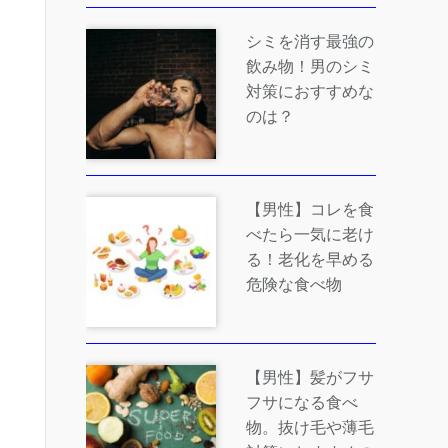
シミを消す最強の
飲み物！男のシミ
対策におすすめな
のは？
【男性】コレを食
べたら一気に老け
る！老化を早める
危険な食べ物
【男性】髪がフサ
フサになる食べ
物。抜け毛や薄毛