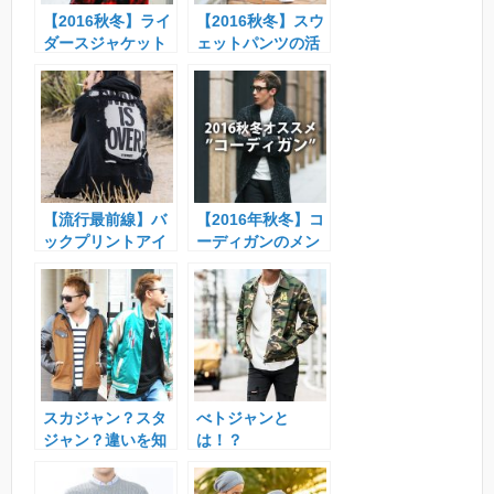
【2016秋冬】ライ
【2016秋冬】スウ
ダースジャケット
ェットパンツの活
の着こなしをどう
用術
するか？
【流行最前線】バ
【2016年秋冬】コ
ックプリントアイ
ーディガンのメン
テムがキテる！
ズ着こなしコーデ
ィネート
スカジャン？スタ
べトジャンと
ジャン？違いを知
は！？
っていますか？