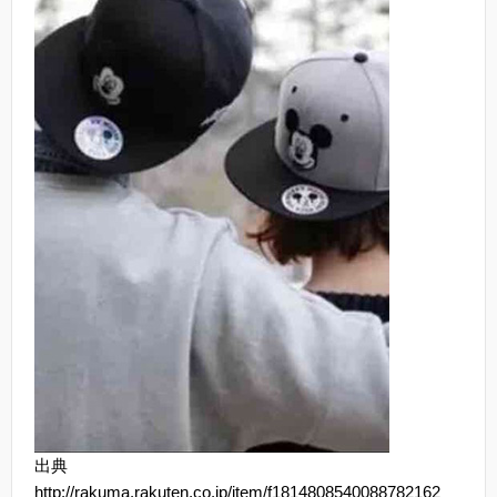
出典
http://rakuma.rakuten.co.jp/item/f1814808540088782162