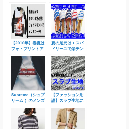
【2016年】春夏は
夏の足元はエスパ
フォトプリントア
ドリーユで楽チン
イテムでオシャレ
＆オシャレに！
にメンズコーデ！
Supreme（シュプ
【ファッション用
リーム ）のメンズ
語】スラブ生地に
コーデ特集！スト
ついて
リートブランドが
人気！