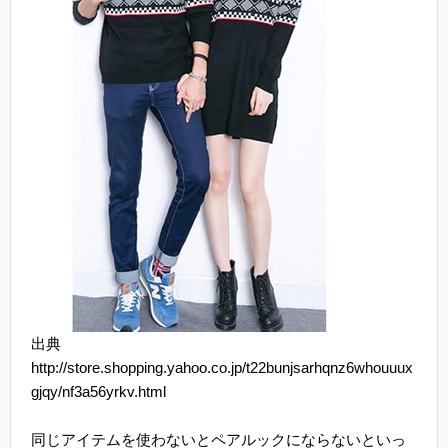
出典
http://store.shopping.yahoo.co.jp/t22bunjsarhqnz6whouuux
gjqy/nf3a56yrkv.html
同じアイテムを使わないとペアルックにならないといっ