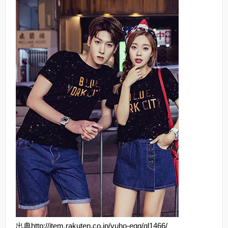
出典http://item.rakuten.co.jp/yuho-egg/ql1466/