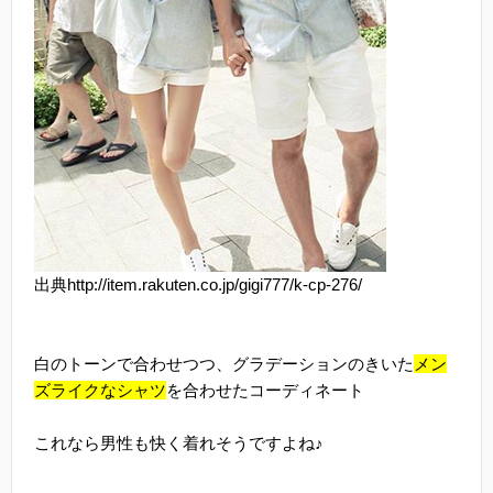
出典http://item.rakuten.co.jp/gigi777/k-cp-276/
白のトーンで合わせつつ、グラデーションのきいた
メン
ズライクなシャツ
を合わせたコーディネート
これなら男性も快く着れそうですよね♪