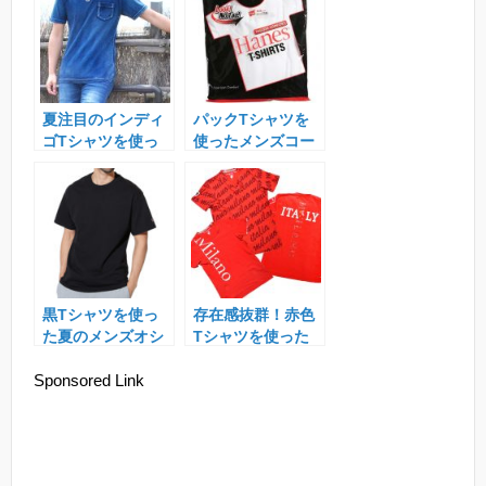
ト
夏注目のインディ
パックTシャツを
ゴTシャツを使っ
使ったメンズコー
たメンズコーデの
デ＆オススメのブ
着こなし術！
ランドは？
黒Tシャツを使っ
存在感抜群！赤色
た夏のメンズオシ
Tシャツを使った
ャレコーデ＆おす
メンズコーデ＆お
Sponsored Link
すめの着こなし方
すすめTシャツ