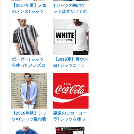
【2017年夏】人気
Tシャツの胸ポケ
のメンズTシャツ
ットはダサい？ポ
コーデ＆おすすめ
ケットはありな
ブランド
し？
ボーダーTシャツ
【2016夏】爽やか
を使ったメンズコ
白Tシャツコーデ
ーデ＆おすすめブ
特集
ランド
【2016年秋】シャ
話題のコカ・コー
ツ×Tシャツ重ね着
ラTシャツを使っ
コーディネート特
たメンズファッシ
集!!
ョンコーディネー