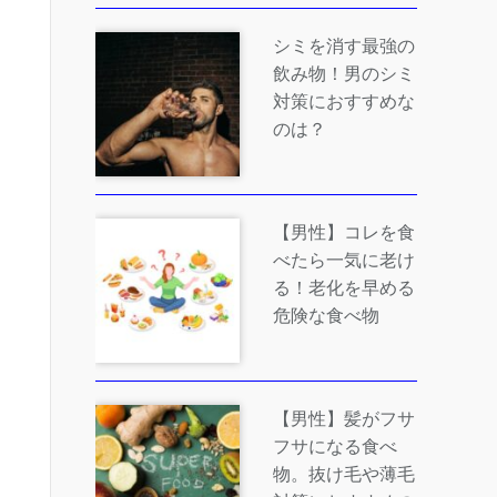
シミを消す最強の
飲み物！男のシミ
対策におすすめな
のは？
【男性】コレを食
べたら一気に老け
る！老化を早める
危険な食べ物
【男性】髪がフサ
フサになる食べ
物。抜け毛や薄毛