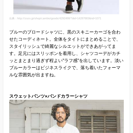
出典：http://zozo.jp/shop/cambio/goods/4292468/?did=14287683&rid=1071
ブルーのブロードシャツに、黒のスキニーカーゴを合わ
せたコーディネート。全体をタイトにまとめることで、
スタイリッシュで綺麗なシルエットができあがってま
す。足元にはスリッポンを着用し、シャツコーデがカチ
ッとまとまり過ぎず程よい”ラフ感”を出しています。淡い
ブルーカラーはビジネスライクで、落ち着いたフォーマ
ルな雰囲気が出ますね。
スウェットパンツ×バンドカラーシャツ