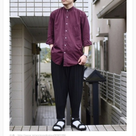
出典：http://wear.jp/aoziruseikatsu/8090189/