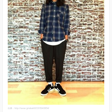
出典：http://wear.jp/abah0215/5043954/