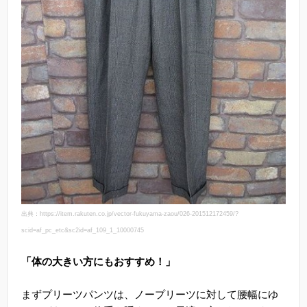
出典：https://item.rakuten.co.jp/vector-fukuyama-zaou/026-201512172459/?
scid=af_pc_etc&sc2id=af_109_1_10000745
「体の大きい方にもおすすめ！」
まずプリーツパンツは、ノープリーツに対して腰幅にゆ