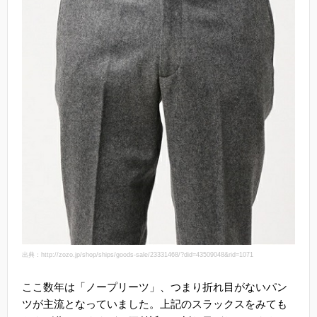
出典：http://zozo.jp/shop/ships/goods-sale/23331468/?did=43509048&rid=1071
ここ数年は「ノープリーツ」、つまり折れ目がないパン
ツが主流となっていました。上記のスラックスをみても