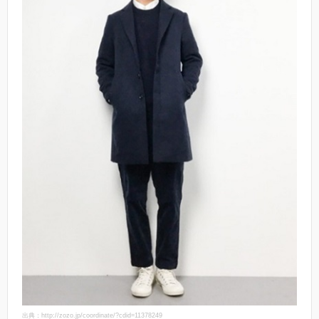
出典：http://zozo.jp/coordinate/?cdid=11378249