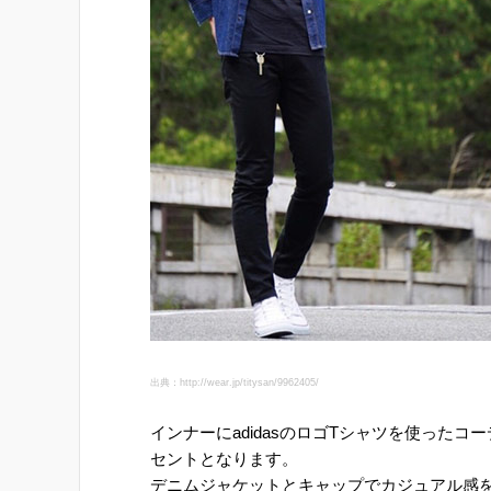
出典：http://wear.jp/titysan/9962405/
インナーにadidasのロゴTシャツを使ったコ
セントとなります。
デニムジャケットとキャップでカジュアル感