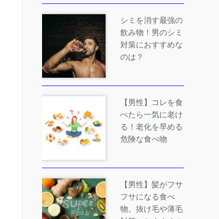
シミを消す最強の
飲み物！男のシミ
対策におすすめな
のは？
【男性】コレを食
べたら一気に老け
る！老化を早める
危険な食べ物
【男性】髪がフサ
フサになる食べ
物。抜け毛や薄毛