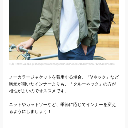
出典：https://zozo.jp/shop/greenlabel/nogoods/?did=38358216&rid=309771295&kid=13169
ノーカラージャケットを着用する場合、「Vネック」など
胸元が開いたインナーよりも、「クルーネック」の方が
相性がよいのでオススメです。
ニットやカットソーなど、季節に応じてインナーを変え
るようにしましょう！