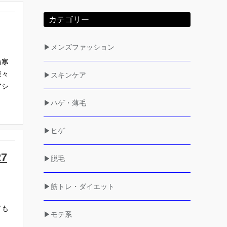
カテゴリー
▶メンズファッション
防寒
様々
▶スキンケア
アシ
▶ハゲ・薄毛
▶ヒゲ
7
▶脱毛
▶筋トレ・ダイエット
ても
▶モテ系