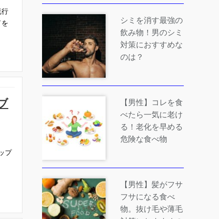
流行
シミを消す最強の
ドを
飲み物！男のシミ
対策におすすめな
のは？
ブ
【男性】コレを食
べたら一気に老け
る！老化を早める
危険な食べ物
ップ
【男性】髪がフサ
フサになる食べ
物。抜け毛や薄毛