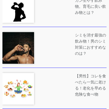
ガン生やす飲み
物。育毛に良い飲
み物とは？
シミを消す最強の
飲み物！男のシミ
対策におすすめな
のは？
【男性】コレを食
べたら一気に老け
る！老化を早める
危険な食べ物