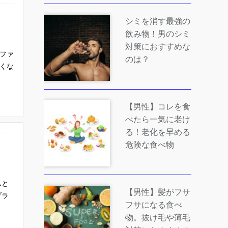
シミを消す最強の
飲み物！男のシミ
対策におすすめな
ファ
のは？
くな
【男性】コレを食
べたら一気に老け
る！老化を早める
危険な食べ物
ムと
【男性】髪がフサ
ブラ
フサになる食べ
物。抜け毛や薄毛