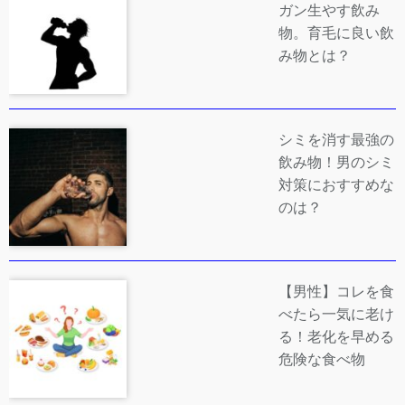
ガン生やす飲み
物。育毛に良い飲
み物とは？
シミを消す最強の
飲み物！男のシミ
対策におすすめな
のは？
【男性】コレを食
べたら一気に老け
る！老化を早める
危険な食べ物