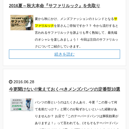
2016夏～秋大本命『サファリルック』を先取り
夏から秋にかけ、メンズファッションのトレンドとなる
サ
ファリルック
を皆さんご存知ですか？？
今から流行すると
言われるサファリルックを誰よりも早く熟知して、最先端
のオシャレを楽しみましょう！
今回は注目のサファリルッ
クについてご紹介していきます。
続きを読む
2016.06.28
今更聞けない!!覚えておくべきメンズパンツの定番型10選
パンツの形というのはたくさんあり、今更『この形って何
て名前だっけ？』と聞くのが恥ずかしいといった経験があ
りませんか？
お店で『このテーパードパンツは脚長効果が
ありますよ！』って言われても、(そもそもテーパードパン