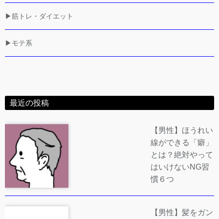
▶筋トレ・ダイエット
▶モテ系
最近の投稿
【男性】ほうれい
線ができる「癖」
とは？絶対やって
はいけないNG習
慣６つ
【男性】髪をガン