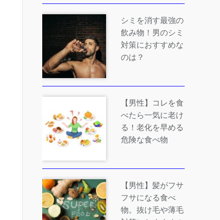
シミを消す最強の
飲み物！男のシミ
対策におすすめな
のは？
【男性】コレを食
べたら一気に老け
る！老化を早める
危険な食べ物
【男性】髪がフサ
フサになる食べ
物。抜け毛や薄毛