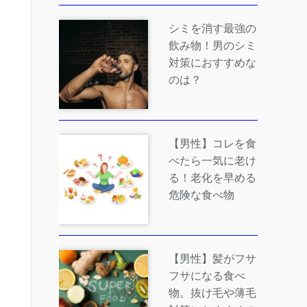
シミを消す最強の
飲み物！男のシミ
対策におすすめな
のは？
【男性】コレを食
べたら一気に老け
る！老化を早める
危険な食べ物
【男性】髪がフサ
フサになる食べ
物。抜け毛や薄毛