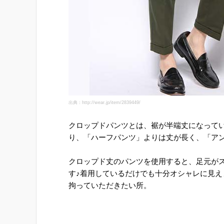
出典：http://wear.jp/item/2839449/
クロップドパンツとは、裾が半端丈になってい
り、「ハーフパンツ」よりは丈が長く、「ア
クロップド丈のパンツを使用すると、足元が
す♪着用しているだけでも十分オシャレに見
拘っていただきたい所。