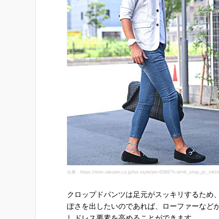
出典：https://item.rakuten.co.jp/lux-style/pm-6390/?s-id=rk_shop_pc_rnkI
クロップドパンツは足元がスッキリするため
ぽさを出したいのであれば、ローファーなど
しドレス要素を高めることができます。