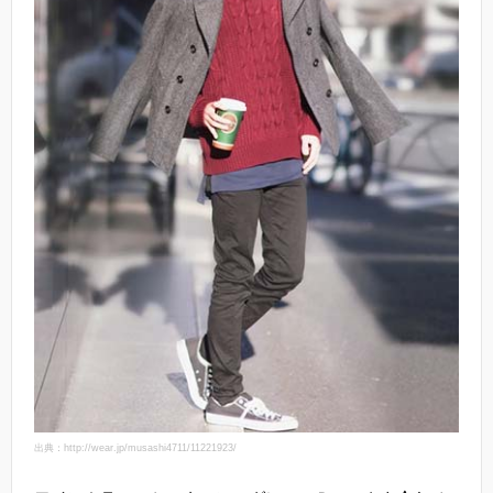
出典：http://wear.jp/musashi4711/11221923/