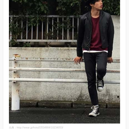
出典：http://wear.jp/kota53534904/10234053/