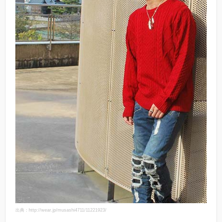
出典：http://wear.jp/musashi4711/11221923/