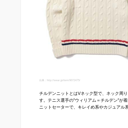
出典：http://wear.jp/item/9072475/
チルデンニットとはVネック型で、ネック周
す。テニス選手の”ウィリアム＝チルデン”が
ニットセーターで、キレイめ系やカジュアル