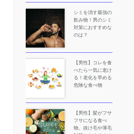
シミを消す最強の
飲み物！男のシミ
対策におすすめな
のは？
【男性】コレを食
べたら一気に老け
る！老化を早める
危険な食べ物
【男性】髪がフサ
フサになる食べ
物。抜け毛や薄毛