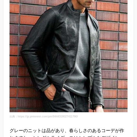
出典：https://jp.pinterest.com/pin/8444318027411790/
グレーのニットは品があり、春らしさのあるコーデが作