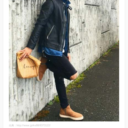
出典：http://wear.jp/ks88/8373122/