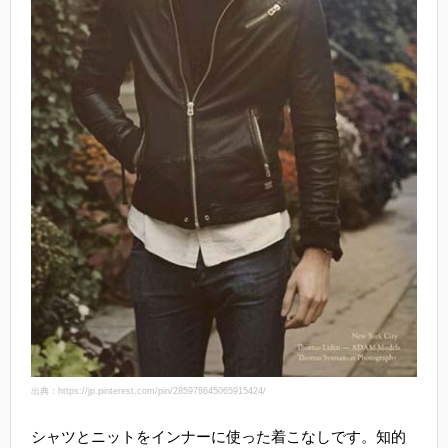
出典：https://jp.pinterest.com/pin/285978645065915424/
シャツとニットをインナーに使った着こなしです。知的