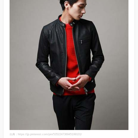
出典：https://jp.pinterest.com/pin/535224736945199101/