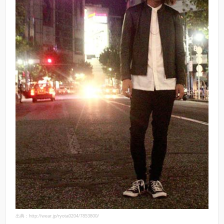
出典：http://wear.jp/ryota0204/7853800/