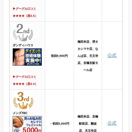
▶グーグル口コミ
★★★★（星4.6）
梅田本店、堺タ
ダンディハウス
カシマヤ店、な
公式
初回9,900円
んば店、天王寺
店、京橋京阪モ
ール店
▶グーグル口コミ
★★★★（星4.4）
メンズTBC
梅田本店、京橋
公式
・初回5,000円
駅前店、難波
店、天王寺店