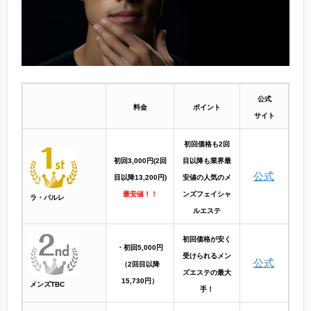
公式
料金
ポイント
サイト
初回価格も2回
初回3,000円(2回
目以降も業界最
公式
目以降13,200円)
安値の人気のメ
最安値！！
ンズフェイシャ
ラ・パルレ
ルエステ
初回価格が安く
・初回5,000円
受けられるメン
公式
（2回目以降
ズエステの最大
15,730円）
メンズTBC
手！