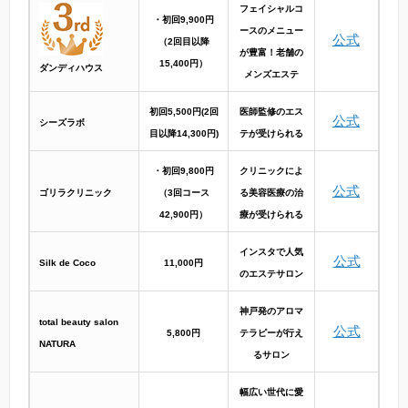
フェイシャルコ
・初回9,900円
ースのメニュー
公式
（2回目以降
が豊富！老舗の
15,400円）
ダンディハウス
メンズエステ
初回5,500円(2回
医師監修のエス
公式
シーズラボ
目以降14,300円)
テが受けられる
・初回9,800円
クリニックによ
公式
ゴリラクリニック
（3回コース
る美容医療の治
42,900円）
療が受けられる
インスタで人気
公式
Silk de Coco
11,000円
のエステサロン
神戸発のアロマ
total beauty salon
公式
5,800円
テラピーが行え
NATURA
るサロン
幅広い世代に愛