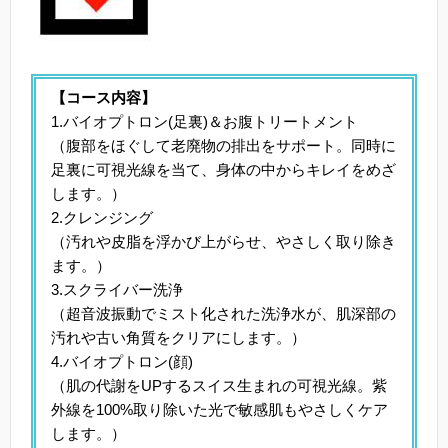
【コース内容】
1.バイオプトロン(足裏)＆お腹トリートメント
（腹部をほぐして老廃物の排出をサポート。同時に
足裏に可視光線を当て、身体の中からキレイをめざ
します。）
2.クレンジング
（汚れや皮脂を浮かび上がらせ、やさしく取り除き
ます。）
3.スクライバー洗浄
（超音波振動でミスト化された洗浄水が、肌深部の
汚れや古い角質をクリアにします。）
4.バイオプトロン(顔)
（肌の代謝をUPするスイス生まれの可視光線。紫
外線を100%取り除いた光で敏感肌もやさしくケア
します。）