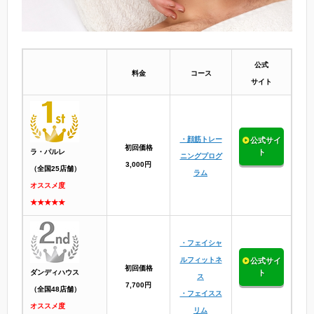
公式
料金
コース
サイト
・顔筋トレー
公式サイ
初回価格
ラ・パルレ
ト
ニングプログ
3,000円
（全国25店舗）
ラム
オススメ度
★★★★★
・フェイシャ
ルフィットネ
公式サイ
初回価格
ダンディハウス
ト
ス
7,700円
（全国48店舗）
・フェイスス
オススメ度
リム