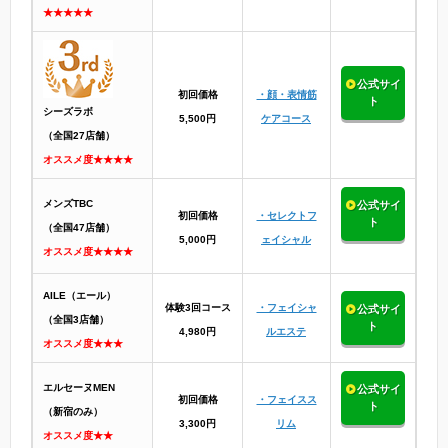
★★★★★
公式サイ
初回価格
・顔・表情筋
ト
シーズラボ
5,500円
ケアコース
（全国27店舗）
オススメ度★★★★
メンズTBC
公式サイ
初回価格
・セレクトフ
ト
（全国47店舗）
5,000円
ェイシャル
オススメ度★★★★
AILE（エール）
体験3回コース
・フェイシャ
公式サイ
（全国3店舗）
ト
4,980円
ルエステ
オススメ度★★★
エルセーヌMEN
公式サイ
初回価格
・フェイスス
ト
（新宿のみ）
3,300円
リム
オススメ度★★