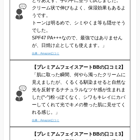
とりあえず、手の甲に塗って試しました。
クリーム状で伸びもよく、保湿効果もあるよ
うです。
トーンは明るめで、シミやくま等も隠せそう
でした。
SPF47 PA+++なので、最強ではありません
が、日焼け止としても使えます。」
出典：Amazon口コミ
【プレミアムフェイスアートBBの口コミ2】
「肌に取った瞬間、何やら濁ったクリームに
見えましたが、くるくる馴染ませると自然な
光を反射するナチュラルなツヤ感が生まれま
した(^-^)粉っぽくなく、シワもキレイにカバ
ーしてくれて光でキメの整った肌に見せてく
れる感じ。」
出典：Amazon口コミ
【プレミアムフェイスアートBBの口コミ3】