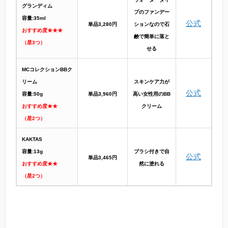
グランディム
プのファンデー
容量:35ml
公式
単品3,280円
ションなので石
おすすめ度★★★
鹸で簡単に落と
（星3つ）
せる
MCコレクションBBク
リーム
スキンケア力が
公式
容量:50g
単品3,960円
高い女性用のBB
おすすめ度★★
クリーム
（星2つ）
KAKTAS
容量:13g
ブラシ付きで自
公式
単品3,465円
おすすめ度★★
然に塗れる
（星2つ）