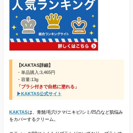
【KAKTAS詳細】
・単品購入:3,465円
・容量:13g
「ブラシ付きで自然に塗れる」
▶KAKTAS公式サイト
KAKTAS
は、青髭/毛穴/クマ/ニキビ/シミ/凹凸など肌悩み
をカバーするクリーム。