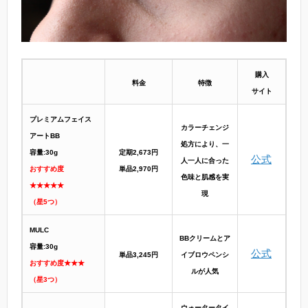
購入
料金
特徴
サイト
プレミアムフェイス
カラーチェンジ
アートBB
処方により、一
容量:30g
定期2,673円
公式
人一人に合った
おすすめ度
単品2,970円
色味と肌感を実
★★★★★
現
（星5つ）
MULC
BBクリームとア
容量:30g
公式
単品3,245円
イブロウペンシ
おすすめ度★★★
ルが人気
（星3つ）
ウォータータイ