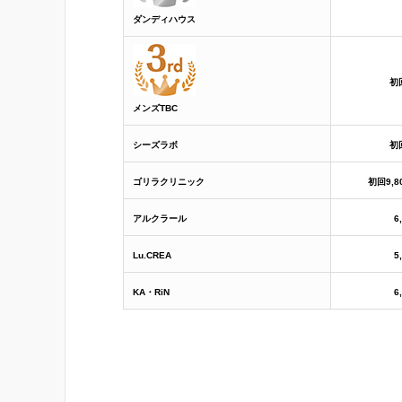
ダンディハウス
初
メンズTBC
シーズラボ
初
ゴリラクリニック
初回9,8
アルクラール
6
Lu.CREA
5
KA・RiN
6