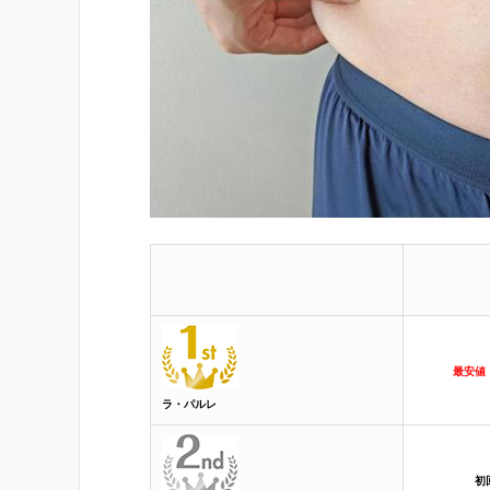
最安値！
ラ・パルレ
初