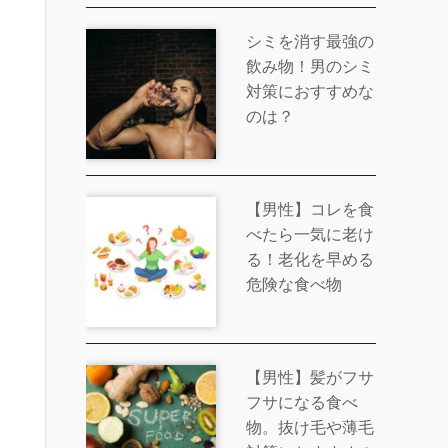
シミを消す最強の
飲み物！男のシミ
対策におすすめな
のは？
【男性】コレを食
べたら一気に老け
る！老化を早める
危険な食べ物
【男性】髪がフサ
フサになる食べ
物。抜け毛や薄毛