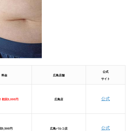
公式
料金
広島店舗
サイト
公式
初回3,000円
広島店
公式
回5,500円
広島パルコ店