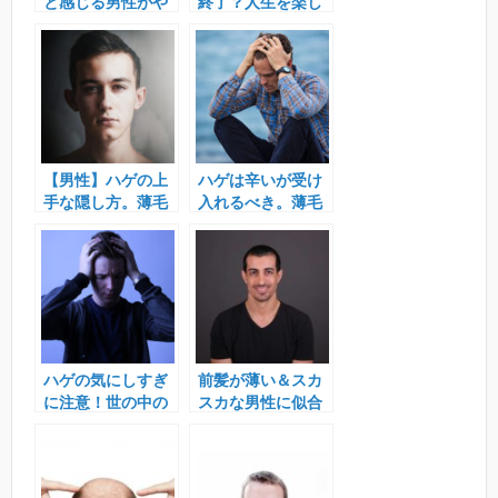
と感じる男性がや
終了？人生を楽し
るべき薄毛対策。
む方法とは？
【男性】ハゲの上
ハゲは辛いが受け
手な隠し方。薄毛
入れるべき。薄毛
を目立たなくする
男性が幸せになる
方法とは？
方法とは？
ハゲの気にしすぎ
前髪が薄い＆スカ
に注意！世の中の
スカな男性に似合
男性は薄毛を心配
う髪型＆薄毛対策
しすぎている！