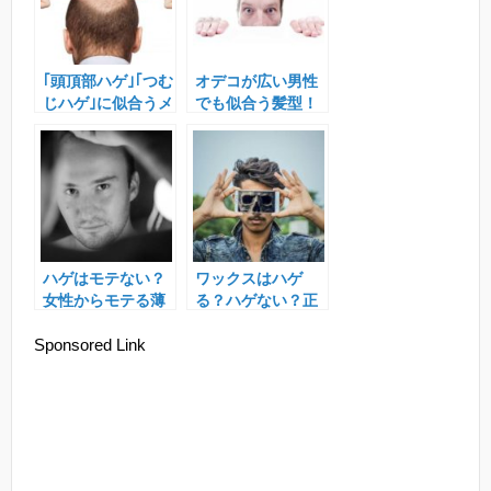
｢頭頂部ハゲ｣｢つむ
オデコが広い男性
じハゲ｣に似合うメ
でも似合う髪型！
ンズの髪型特集
前髪が少ない場合
はどうする？
ハゲはモテない？
ワックスはハゲ
女性からモテる薄
る？ハゲない？正
毛メンズの特徴と
しい付け方につい
Sponsored Link
は？
ても