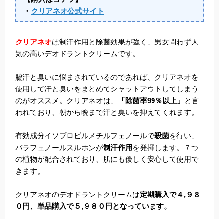
・
クリアネオ公式サイト
クリアネオ
は制汗作用と除菌効果が強く、男女問わず人
気の高いデオドラントクリームです。
脇汗と臭いに悩まされているのであれば、クリアネオを
使用して汗と臭いをまとめてシャットアウトしてしまう
のがオススメ。クリアネオは、
「除菌率99％以上」
と言
われており、朝から晩まで汗と臭いを抑えてくれます。
有効成分イソプロピルメチルフェノールで
殺菌
を行い、
パラフェノールスルホンが
制汗作用
を発揮します。７つ
の植物が配合されており、肌にも優しく安心して使用で
きます。
クリアネオのデオドラントクリームは
定期購入で４,９８
０円、単品購入で５,９８０円となっています。