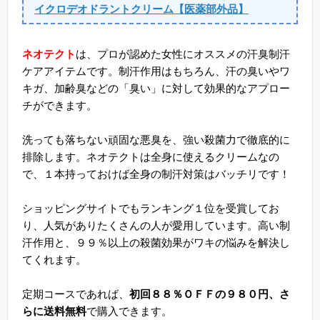
イクロデオドラントクリーム【医薬部外品】
ネオテクト
は、プロが認めた女性にオススメの汗臭制汗
ケアアイテムです。制汗作用はもちろん、汗の臭いやワ
キガ、加齢臭などの「臭い」に対して効果的なアプロー
チができます。
洗っても落ちない頑固な悪臭を、強い殺菌力で徹底的に
排除します。ネオテクトは全身に使えるクリームなの
で、１本持っておけば全身の制汗対策はバッチリです！
ショッピングサイトでもランキング１位を受賞してお
り、人気がありたくさんの人が愛用しています。高い制
汗作用と、９９％以上の殺菌効果がワキの悩みを解決し
てくれます。
定期コースであれば、
初回８８％ＯＦＦの９８０円、さ
らに送料無料
で購入できます。