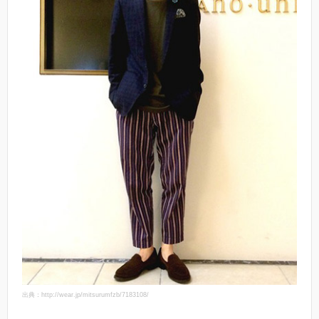
出典：http://wear.jp/mitsurumfzb/7183108/