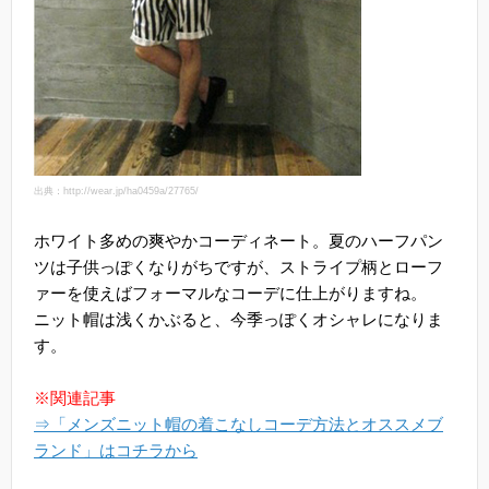
出典：http://wear.jp/ha0459a/27765/
ホワイト多めの爽やかコーディネート。夏のハーフパン
ツは子供っぽくなりがちですが、ストライプ柄とローフ
ァーを使えばフォーマルなコーデに仕上がりますね。
ニット帽は浅くかぶると、今季っぽくオシャレになりま
す。
※関連記事
⇒「メンズニット帽の着こなしコーデ方法とオススメブ
ランド」はコチラから