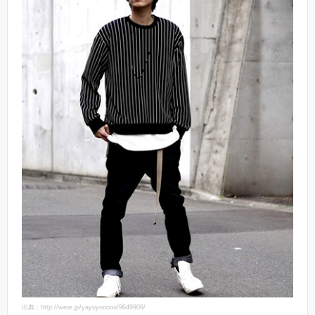
出典：http://wear.jp/yayuyooooo/9649909/