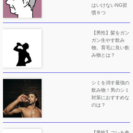
はいけないNG習
慣６つ
【男性】髪をガン
ガン生やす飲み
物。育毛に良い飲
み物とは？
シミを消す最強の
飲み物！男のシミ
対策におすすめな
のは？
【男性】コレを食