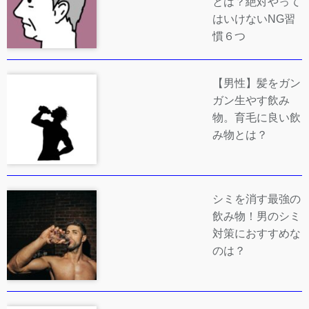
とは？絶対やって
はいけないNG習
慣６つ
【男性】髪をガン
ガン生やす飲み
物。育毛に良い飲
み物とは？
シミを消す最強の
飲み物！男のシミ
対策におすすめな
のは？