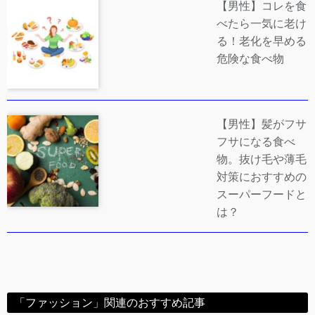
【男性】コレを食
べたら一気に老け
る！老化を早める
危険な食べ物
【男性】髪がフサ
フサになる食べ
物。抜け毛や薄毛
対策におすすめの
スーパーフードと
は？
「ファッション」関連のおすすめ記事