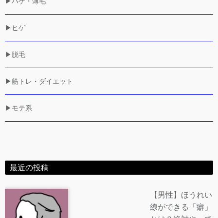
▶ハゲ・薄毛
▶ヒゲ
▶脱毛
▶筋トレ・ダイエット
▶モテ系
最近の投稿
【男性】ほうれい
線ができる「癖」