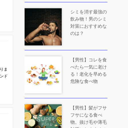
シミを消す最強の
飲み物！男のシミ
対策におすすめな
のは？
【男性】コレを食
べたら一気に老け
りま
る！老化を早める
ンド
危険な食べ物
【男性】髪がフサ
フサになる食べ
物。抜け毛や薄毛