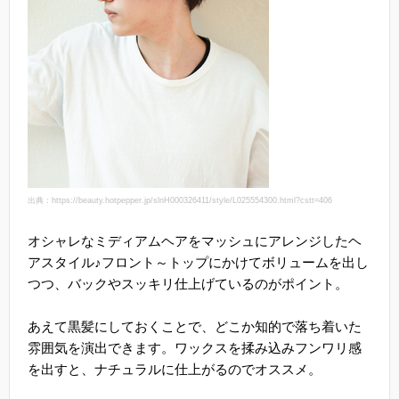
出典：https://beauty.hotpepper.jp/slnH000326411/style/L025554300.html?cstt=406
オシャレなミディアムヘアをマッシュにアレンジしたヘ
アスタイル♪フロント～トップにかけてボリュームを出し
つつ、バックやスッキリ仕上げているのがポイント。
あえて黒髪にしておくことで、どこか知的で落ち着いた
雰囲気を演出できます。ワックスを揉み込みフンワリ感
を出すと、ナチュラルに仕上がるのでオススメ。