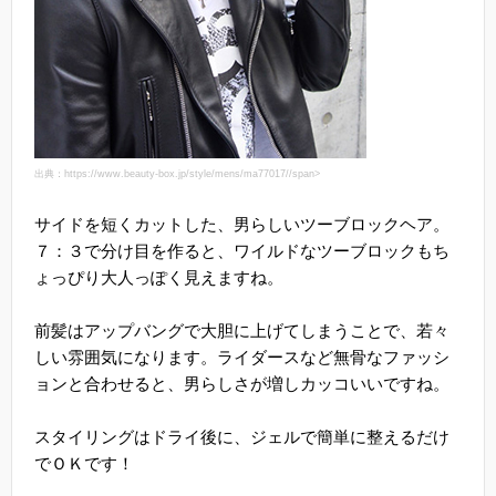
出典：https://www.beauty-box.jp/style/mens/ma77017//span>
サイドを短くカットした、男らしいツーブロックヘア。
７：３で分け目を作ると、ワイルドなツーブロックもち
ょっぴり大人っぽく見えますね。
前髪はアップバングで大胆に上げてしまうことで、若々
しい雰囲気になります。ライダースなど無骨なファッシ
ョンと合わせると、男らしさが増しカッコいいですね。
スタイリングはドライ後に、ジェルで簡単に整えるだけ
でＯＫです！