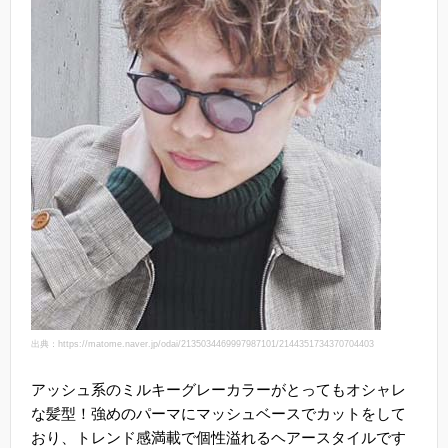
出典：https://matome.naver.jp/odai/2135034469997987101/2144351734370704403
アッシュ系のミルキーグレーカラーがとってもオシャレ
な髪型！強めのパーマにマッシュベースでカットをして
おり、トレンド感満載で個性溢れるヘアースタイルです