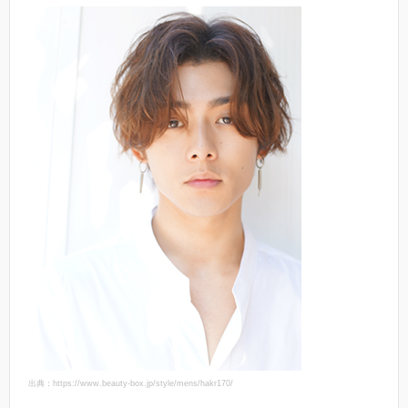
出典：https://www.beauty-box.jp/style/mens/hakr170/