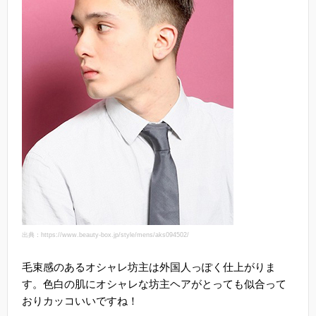
出典：https://www.beauty-box.jp/style/mens/aks094502/
毛束感のあるオシャレ坊主は外国人っぽく仕上がりま
す。色白の肌にオシャレな坊主ヘアがとっても似合って
おりカッコいいですね！