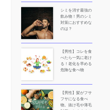
シミを消す最強の
飲み物！男のシミ
対策におすすめな
のは？
【男性】コレを食
べたら一気に老け
る！老化を早める
危険な食べ物
【男性】髪がフサ
フサになる食べ
物。抜け毛や薄毛