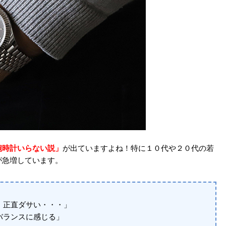
腕時計いらない説」
が出ていますよね！特に１０代や２０代の若
が急増しています。
】
、正直ダサい・・・」
バランスに感じる」