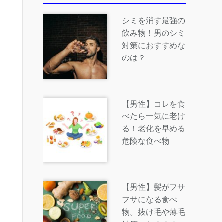
シミを消す最強の
飲み物！男のシミ
対策におすすめな
のは？
【男性】コレを食
べたら一気に老け
る！老化を早める
危険な食べ物
【男性】髪がフサ
フサになる食べ
物。抜け毛や薄毛